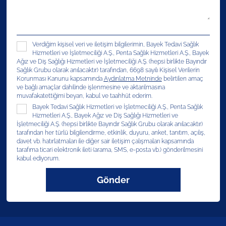
Verdiğim kişisel veri ve iletişim bilgilerimin, Bayek Tedavi Sağlık
Hizmetleri ve İşletmeciliği A.Ş., Penta Sağlık Hizmetleri A.Ş., Bayek
Ağız ve Diş Sağlığı Hizmetleri ve İşletmeciliği A.Ş. (hepsi birlikte Bayındır
Sağlık Grubu olarak anılacaktır) tarafından, 6698 sayılı Kişisel Verilerin
Korunması Kanunu kapsamında
Aydınlatma Metninde
belirtilen amaç
ve bağlı amaçlar dahilinde işlenmesine ve aktarılmasına
muvafakatettiğimi beyan, kabul ve taahhüt ederim.
Bayek Tedavi Sağlık Hizmetleri ve İşletmeciliği A.Ş., Penta Sağlık
Hizmetleri A.Ş., Bayek Ağız ve Diş Sağlığı Hizmetleri ve
İşletmeciliği A.Ş. (hepsi birlikte Bayındır Sağlık Grubu olarak anılacaktır)
tarafından her türlü bilgilendirme, etkinlik, duyuru, anket, tanıtım, açılış,
davet vb. hatırlatmaları ile diğer sair iletişim çalışmaları kapsamında
tarafıma ticari elektronik ileti (arama, SMS, e-posta vb.) gönderilmesini
kabul ediyorum.
Gönder