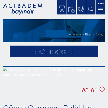
MENÜ
Anasayfa
Blog
Detay
SAĞLIK KÖŞESİ
+
-
A
|
A
|