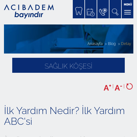
MENÜ
Anasayfa
Blog
Detay
SAĞLIK KÖŞESİ
+
-
A
|
A
|
İlk Yardım Nedir? İlk Yardım
ABC'si