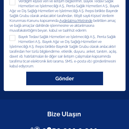
Verdiğim kişisel veri ve iletişim bilgilerimin, Bayek Tedavi Sağlık
Hizmetleri ve İşletmeciliği A.Ş., Penta Sağlık Hizmetleri A.Ş., Bayek
Ağız ve Diş Sağlığı Hizmetleri ve İşletmeciliği A.Ş. (hepsi birlikte Bayındır
Sağlık Grubu olarak anılacaktır) tarafından, 6698 sayılı Kişisel Verilerin
Korunması Kanunu kapsamında
Aydınlatma Metninde
belirtilen amaç
ve bağlı amaçlar dahilinde işlenmesine ve aktarılmasına
muvafakatettiğimi beyan, kabul ve taahhüt ederim.
Bayek Tedavi Sağlık Hizmetleri ve İşletmeciliği A.Ş., Penta Sağlık
Hizmetleri A.Ş., Bayek Ağız ve Diş Sağlığı Hizmetleri ve
İşletmeciliği A.Ş. (hepsi birlikte Bayındır Sağlık Grubu olarak anılacaktır)
tarafından her türlü bilgilendirme, etkinlik, duyuru, anket, tanıtım, açılış,
davet vb. hatırlatmaları ile diğer sair iletişim çalışmaları kapsamında
tarafıma ticari elektronik ileti (arama, SMS, e-posta vb.) gönderilmesini
kabul ediyorum.
Gönder
Bize Ulaşın