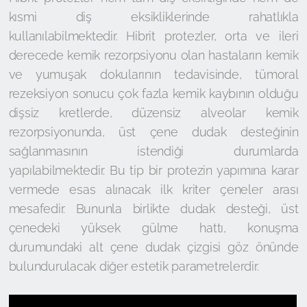
kısmi diş eksikliklerinde rahatlıkla
kullanılabilmektedir. Hibrit protezler, orta ve ileri
derecede kemik rezorpsiyonu olan hastaların kemik
ve yumuşak dokularının tedavisinde, tümoral
rezeksiyon sonucu çok fazla kemik kaybının olduğu
dişsiz kretlerde, düzensiz alveolar kemik
rezorpsiyonunda, üst çene dudak desteğinin
sağlanmasının istendiği durumlarda
yapılabilmektedir. Bu tip bir protezin yapımına karar
vermede esas alınacak ilk kriter çeneler arası
mesafedir. Bununla birlikte dudak desteği, üst
çenedeki yüksek gülme hattı, konuşma
durumundaki alt çene dudak çizgisi göz önünde
bulundurulacak diğer estetik parametrelerdir.