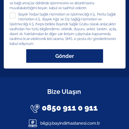
ve bağlı amaçlar dahilinde işlenmesine ve aktarılmasına
muvafakatettiğimi beyan, kabul ve taahhüt ederim.
Bayek Tedavi Sağlık Hizmetleri ve İşletmeciliği A.Ş., Penta Sağlık
Hizmetleri A.Ş., Bayek Ağız ve Diş Sağlığı Hizmetleri ve
İşletmeciliği A.Ş. (hepsi birlikte Bayındır Sağlık Grubu olarak anılacaktır)
tarafından her türlü bilgilendirme, etkinlik, duyuru, anket, tanıtım, açılış,
davet vb. hatırlatmaları ile diğer sair iletişim çalışmaları kapsamında
tarafıma ticari elektronik ileti (arama, SMS, e-posta vb.) gönderilmesini
kabul ediyorum.
Gönder
Bize Ulaşın
0850 911 0 911
bilgi@bayindirhastanesi.com.tr