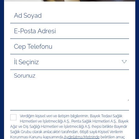
Verdiğim kişisel veri ve iletişim bilgilerimin, Bayek Tedavi Sağlık
Hizmetleri ve İşletmeciliği A.Ş., Penta Sağlık Hizmetleri A.Ş., Bayek
Ağız ve Diş Sağlığı Hizmetleri ve İşletmeciliği A.Ş. (hepsi birlikte Bayındır
Sağlık Grubu olarak anılacaktır) tarafından, 6698 sayılı Kişisel Verilerin
Korunması Kanunu kapsamında
Aydınlatma Metninde
belirtilen amaç