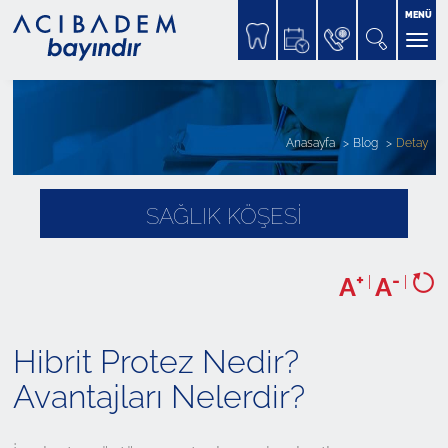
MENÜ
Anasayfa
Blog
Detay
SAĞLIK KÖŞESİ
+
-
A
|
A
|
Hibrit Protez Nedir?
Avantajları Nelerdir?