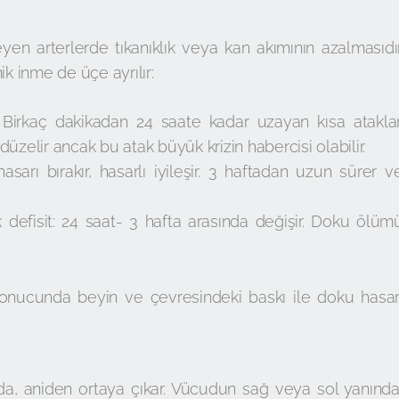
yen arterlerde tıkanıklık veya kan akımının azalmasıdır
ik inme de üçe ayrılır:
: Birkaç dakikadan 24 saate kadar uzayan kısa ataklar
üzelir ancak bu atak büyük krizin habercisi olabilir.
asarı bırakır, hasarlı iyileşir. 3 haftadan uzun sürer v
k defisit: 24 saat- 3 hafta arasında değişir. Doku ölüm
ucunda beyin ve çevresindeki baskı ile doku hasar
da, aniden ortaya çıkar. Vücudun sağ veya sol yanında