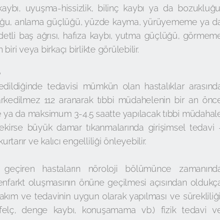
ybı, uyuşma-hissizlik, bilinç kaybı ya da bozukluğu
uğu, anlama güçlüğü, yüzde kayma, yürüyememe ya d
detli baş ağrısı, hafıza kaybı, yutma güçlüğü, görmem
 biri veya birkaçı birlikte görülebilir.
?
ildiğinde tedavisi mümkün olan hastalıklar arasınd
farkedilmez 112 aranarak tıbbi müdahelenin bir an önc
atte ya da maksimum 3-4.5 saatte yapılacak tıbbi müdahal
rekirse büyük damar tıkanmalarında girişimsel tedavi 
tarır ve kalıcı engelliliği önleyebilir.
 geçiren hastaların nöroloji bölümünce zamanınd
-enfarkt oluşmasının önüne geçilmesi açısından oldukç
bakım ve tedavinin uygun olarak yapılması ve sürekliliği
n (felç, denge kaybı, konuşamama vb.) fizik tedavi v