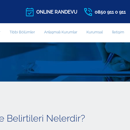
ONLINE RANDEVU
0850 911 0 911
r
Tıbbi Bölümler
Anlaşmalı Kurumlar
Kurumsal
İletişim
Belirtileri Nelerdir?