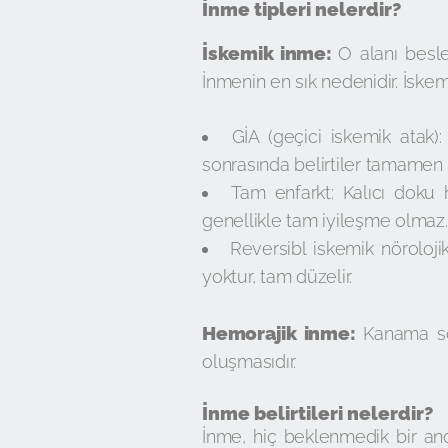
İnme tipleri nelerdir?
İskemik inme:
O alanı besle
İnmenin en sık nedenidir. İskem
GİA (geçici iskemik atak)
sonrasında belirtiler tamamen d
Tam enfarkt: Kalıcı doku h
genellikle tam iyileşme olmaz.
Reversibl iskemik nöroloji
yoktur, tam düzelir.
Hemorajik inme:
Kanama son
oluşmasıdır.
İnme belirtileri nelerdir?
İnme, hiç beklenmedik bir an