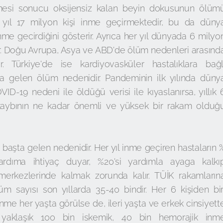
lmesi sonucu oksijensiz kalan beyin dokusunun ölüm
ıl 17 milyon kişi inme geçirmektedir, bu da düny
inme gecirdiğini gösterir. Ayrıca her yıl dünyada 6 milyo
r. Doğu Avrupa, Asya ve ABD'de ölüm nedenleri arasınd
. Türkiye'de ise kardiyovasküler hastalıklara bağl
da gelen ölüm nedenidir. Pandeminin ilk yılında düny
ID-19 nedeni ile öldüğü verisi ile kıyaslanırsa, yıllık 
 kaybının ne kadar önemli ve yüksek bir rakam olduğ
başta gelen nedenidir. Her yıl inme geçiren hastaların 
ardıma ihtiyaç duyar, %20'si yardımla ayaga kalkı
merkezlerinde kalmak zorunda kalır. TÜİK rakamların
 sayısı son yıllarda 35-40 bindir. Her 6 kişiden bir
İnme her yaşta görülse de, ileri yaşta ve erkek cinsiyett
da yaklaşık 100 bin iskemik, 40 bin hemorajik inm