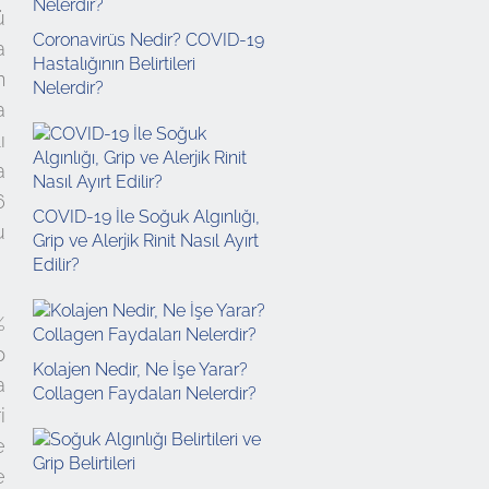
ü
Coronavirüs Nedir? COVID-19
a
Hastalığının Belirtileri
n
Nelerdir?
a
ı
a
6
COVID-19 İle Soğuk Algınlığı,
u
Grip ve Alerjik Rinit Nasıl Ayırt
Edilir?
%
p
Kolajen Nedir, Ne İşe Yarar?
a
Collagen Faydaları Nelerdir?
i
e
e