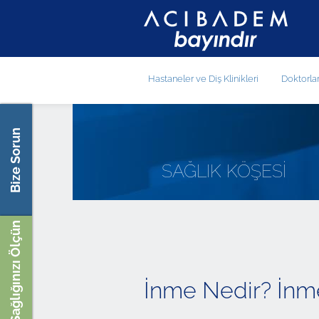
Hastaneler ve Diş Klinikleri
Doktorla
Bize Sorun
SAĞLIK KÖŞESİ
Sağlığınızı Ölçün
İnme Nedir? İnme 