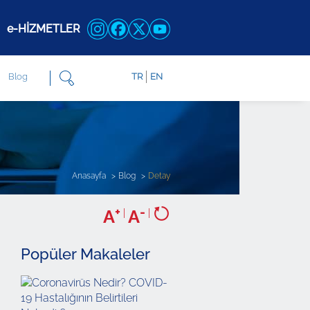
e-HİZMETLER
Blog
TR
EN
Anasayfa
Blog
Detay
+
-
A
|
A
|
Popüler Makaleler