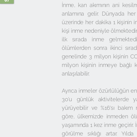
İnme, kan akımının ani kesi
anlamına gelir.
Dünyada her y
üzerinde her dakika 1 kişinin 
kişi inme nedeniyle ölmektedi
ilk sırada inme gelmektedir
ölümlerden sonra ikinci sıra
genelinde 3 milyon kişinin COV
milyon kişinin inmeye bağlı
anlaşılabilir.
Ayrıca inmeler özürlülüğün en 
30'u günlük aktivitelerde y
yürüyebilir ve %16'sı bakım 
göre, ülkemizde inmeden ölüm
yaşamında 1 kez inme geçirir. 
görülme sıklığı artar. Yıl