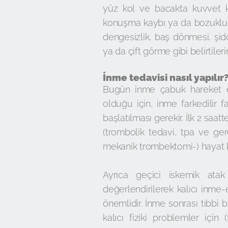
yüz kol ve bacakta kuvvet ka
konuşma kaybı ya da bozukl
dengesizlik, baş dönmesi, şid
ya da çift görme gibi belirtilerin
İnme tedavisi nasıl yapılır
Bugün inme çabuk hareket ed
olduğu için, inme farkedilir 
başlatılması gerekir. İlk 2 sa
(trombolik tedavi, tpa ve ge
mekanik trombektomi-) hayat kur
Ayrıca geçici iskemik atak
değerlendirilerek kalıcı inme
önemlidir. İnme sonrası tıbbi 
kalıcı fiziki problemler içi