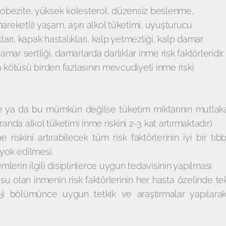
, obezite, yüksek kolesterol, düzensiz beslenme,
areketli) yaşam, aşırı alkol tüketimi, uyuşturucu
ları, kapak hastalıkları, kalp yetmezliği, kalp damar
amar sertliği, damarlarda darlıklar inme risk faktörleridir.
a kötüsü birden fazlasının mevcudiyeti inme riski
e ya da bu mümkün değilse tüketim miktarının mutlak
anda alkol tüketimi inme riskini 2-3 kat artırmaktadır)
 riskini artırabilecek tüm risk faktörlerinin iyi bir tıbb
 yok edilmesi.
emlerin ilgili disiplinlerce uygun tedavisinin yapılması
su olan inmenin risk faktörlerinin her hasta özelinde te
oji bölümünce uygun tetkik ve araştırmalar yapılarak