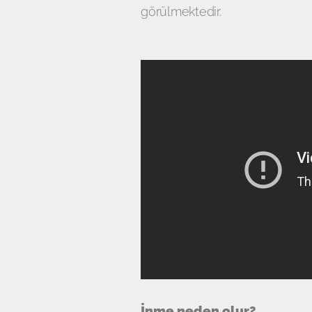
görülmektedir.
İnme neden olur?