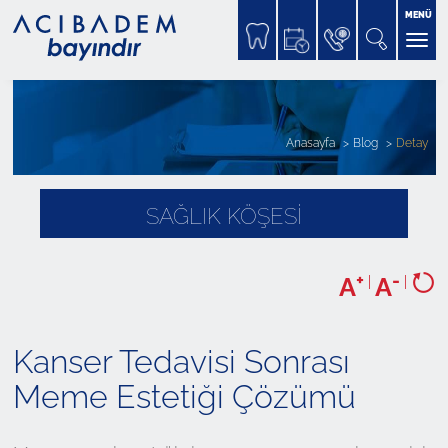
MENÜ
Anasayfa
Blog
Detay
SAĞLIK KÖŞESİ
+
-
A
|
A
|
Kanser Tedavisi Sonrası
Meme Estetiği Çözümü