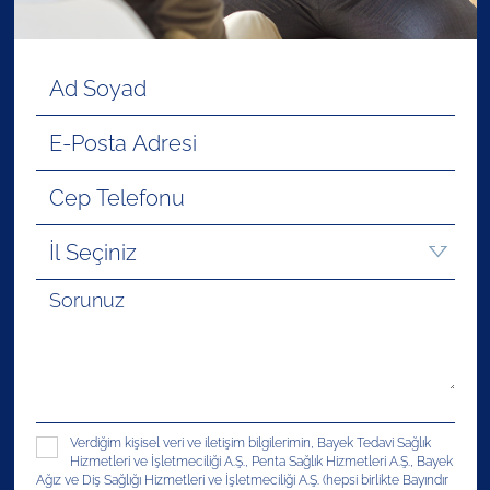
Verdiğim kişisel veri ve iletişim bilgilerimin, Bayek Tedavi Sağlık
Hizmetleri ve İşletmeciliği A.Ş., Penta Sağlık Hizmetleri A.Ş., Bayek
Ağız ve Diş Sağlığı Hizmetleri ve İşletmeciliği A.Ş. (hepsi birlikte Bayındır