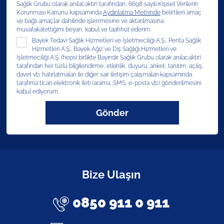
Sağlık Grubu olarak anılacaktır) tarafından, 6698 sayılı Kişisel Verilerin
Korunması Kanunu kapsamında
Aydınlatma Metninde
belirtilen amaç
ve bağlı amaçlar dahilinde işlenmesine ve aktarılmasına
muvafakatettiğimi beyan, kabul ve taahhüt ederim.
Bayek Tedavi Sağlık Hizmetleri ve İşletmeciliği A.Ş., Penta Sağlık
Hizmetleri A.Ş., Bayek Ağız ve Diş Sağlığı Hizmetleri ve
İşletmeciliği A.Ş. (hepsi birlikte Bayındır Sağlık Grubu olarak anılacaktır)
tarafından her türlü bilgilendirme, etkinlik, duyuru, anket, tanıtım, açılış,
davet vb. hatırlatmaları ile diğer sair iletişim çalışmaları kapsamında
tarafıma ticari elektronik ileti (arama, SMS, e-posta vb.) gönderilmesini
kabul ediyorum.
Gönder
Bize Ulaşın
0850 911 0 911