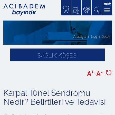
MENÜ
Anasayfa
Blog
Detay
SAĞLIK KÖŞESİ
+
-
A
|
A
|
Karpal Tünel Sendromu
Nedir? Belirtileri ve Tedavisi