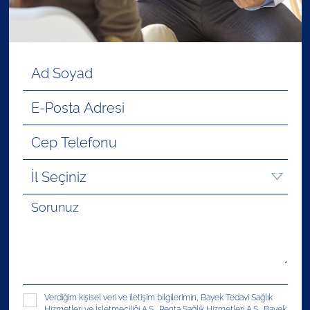
Verdiğim kişisel veri ve iletişim bilgilerimin, Bayek Tedavi Sağlık
Hizmetleri ve İşletmeciliği A.Ş., Penta Sağlık Hizmetleri A.Ş., Bayek