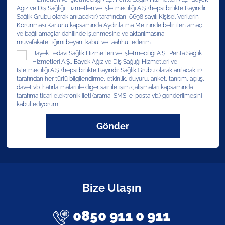
Ağız ve Diş Sağlığı Hizmetleri ve İşletmeciliği A.Ş. (hepsi birlikte Bayındır
Sağlık Grubu olarak anılacaktır) tarafından, 6698 sayılı Kişisel Verilerin
Korunması Kanunu kapsamında
Aydınlatma Metninde
belirtilen amaç
ve bağlı amaçlar dahilinde işlenmesine ve aktarılmasına
muvafakatettiğimi beyan, kabul ve taahhüt ederim.
Bayek Tedavi Sağlık Hizmetleri ve İşletmeciliği A.Ş., Penta Sağlık
Hizmetleri A.Ş., Bayek Ağız ve Diş Sağlığı Hizmetleri ve
İşletmeciliği A.Ş. (hepsi birlikte Bayındır Sağlık Grubu olarak anılacaktır)
tarafından her türlü bilgilendirme, etkinlik, duyuru, anket, tanıtım, açılış,
davet vb. hatırlatmaları ile diğer sair iletişim çalışmaları kapsamında
tarafıma ticari elektronik ileti (arama, SMS, e-posta vb.) gönderilmesini
kabul ediyorum.
Gönder
Bize Ulaşın
0850 911 0 911