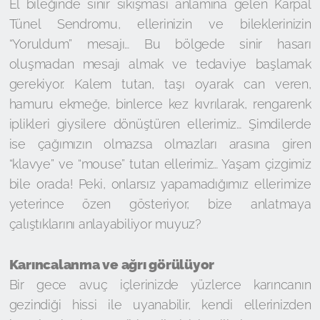
El bileğinde sinir sıkışması anlamına gelen Karpal
Tünel Sendromu, ellerinizin ve bileklerinizin
“Yoruldum” mesajı… Bu bölgede sinir hasarı
oluşmadan mesajı almak ve tedaviye başlamak
gerekiyor. Kalem tutan, taşı oyarak can veren,
hamuru ekmeğe, binlerce kez kıvrılarak, rengarenk
iplikleri giysilere dönüştüren ellerimiz… Şimdilerde
ise çağımızın olmazsa olmazları arasına giren
“klavye” ve “mouse” tutan ellerimiz… Yaşam çizgimiz
bile orada! Peki, onlarsız yapamadığımız ellerimize
yeterince özen gösteriyor, bize anlatmaya
çalıştıklarını anlayabiliyor muyuz?
Karıncalanma ve ağrı görülüyor
Bir gece avuç içlerinizde yüzlerce karıncanın
gezindiği hissi ile uyanabilir, kendi ellerinizden