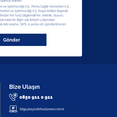
 taahhüt ederim.
 ve İşletmeciliği A.Ş., Penta Sağlık Hizmetleri A.Ş.,
etleri ve İşletmeciliği A.Ş. (hepsi birlikte Bayındır
afından her türlü bilgilendirme, etkinlik, duyuru,
latmaları ile diğer sair iletişim çalışmaları
ik ileti (arama, SMS, e-posta vb.) gönderilmesini
Gönder
Bize Ulaşın
0850 911 0 911
bilgi@bayindirhastanesi.com.tr