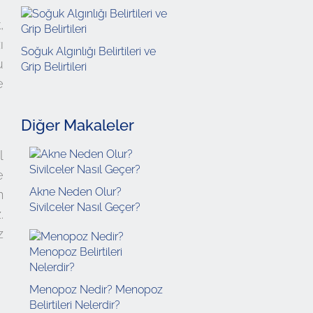
,
ı
Soğuk Algınlığı Belirtileri ve
u
Grip Belirtileri
e
Diğer Makaleler
l
e
Akne Neden Olur?
n
Sivilceler Nasıl Geçer?
.
z
Menopoz Nedir? Menopoz
Belirtileri Nelerdir?