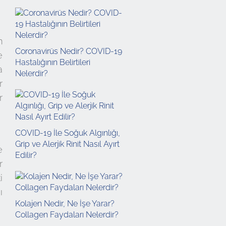
m
Coronavirüs Nedir? COVID-19
e
Hastalığının Belirtileri
a
Nelerdir?
r
r
COVID-19 İle Soğuk Algınlığı,
Grip ve Alerjik Rinit Nasıl Ayırt
e
Edilir?
r
i
ı
Kolajen Nedir, Ne İşe Yarar?
Collagen Faydaları Nelerdir?