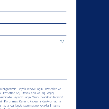
şim bilgilerimin, Bayek Tedavi Sağlık Hizmetleri ve
ık Hizmetleri A.Ş., Bayek Ağız ve Diş Sağlığı
si birlikte Bayındır Sağlık Grubu olarak anılacaktır)
erilerin Korunması Kanunu kapsamında
Aydınlatma
 amaçlar dahilinde işlenmesine ve aktarılmasına