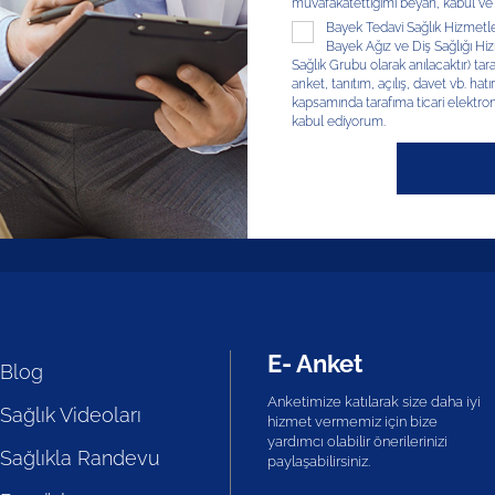
muvafakatettiğimi beyan, kabul ve
Bayek Tedavi Sağlık Hizmetleri
Bayek Ağız ve Diş Sağlığı Hizm
Sağlık Grubu olarak anılacaktır) tar
anket, tanıtım, açılış, davet vb. hatır
kapsamında tarafıma ticari elektron
kabul ediyorum.
E- Anket
Blog
Anketimize katılarak size daha iyi
Sağlık Videoları
hizmet vermemiz için bize
yardımcı olabilir önerilerinizi
Sağlıkla Randevu
paylaşabilirsiniz.