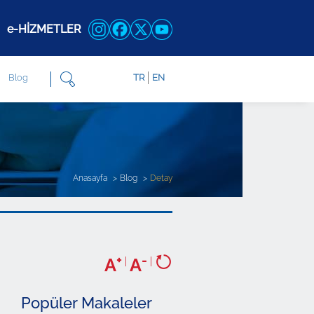
e-HİZMETLER
Blog
TR
EN
Anasayfa
Blog
Detay
+
-
A
|
A
|
Popüler Makaleler