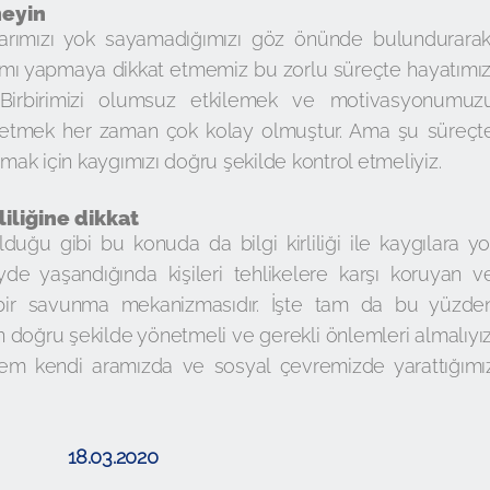
meyin
arımızı yok sayamadığımızı göz önünde bulundurarak
aşımı yapmaya dikkat etmemiz bu zorlu süreçte hayatımız
ir. Birbirimizi olumsuz etkilemek ve motivasyonumuz
mek her zaman çok kolay olmuştur. Ama şu süreçt
tmak için kaygımızı doğru şekilde kontrol etmeliyiz.
iliğine dikkat
ğu gibi bu konuda da bilgi kirliliği ile kaygılara yo
yde yaşandığında kişileri tehlikelere karşı koruyan v
 bir savunma mekanizmasıdır. İşte tam da bu yüzde
n doğru şekilde yönetmeli ve gerekli önlemleri almalıyız
lem kendi aramızda ve sosyal çevremizde yarattığımı
18.03.2020