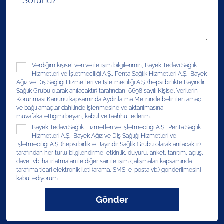
Verdiğim kişisel veri ve iletişim bilgilerimin, Bayek Tedavi Sağlık
Hizmetleri ve İşletmeciliği A.Ş., Penta Sağlık Hizmetleri A.Ş., Bayek
Ağız ve Diş Sağlığı Hizmetleri ve İşletmeciliği A.Ş. (hepsi birlikte Bayındır
Sağlık Grubu olarak anılacaktır) tarafından, 6698 sayılı Kişisel Verilerin
Korunması Kanunu kapsamında
Aydınlatma Metninde
belirtilen amaç
ve bağlı amaçlar dahilinde işlenmesine ve aktarılmasına
muvafakatettiğimi beyan, kabul ve taahhüt ederim.
Bayek Tedavi Sağlık Hizmetleri ve İşletmeciliği A.Ş., Penta Sağlık
Hizmetleri A.Ş., Bayek Ağız ve Diş Sağlığı Hizmetleri ve
İşletmeciliği A.Ş. (hepsi birlikte Bayındır Sağlık Grubu olarak anılacaktır)
tarafından her türlü bilgilendirme, etkinlik, duyuru, anket, tanıtım, açılış,
davet vb. hatırlatmaları ile diğer sair iletişim çalışmaları kapsamında
tarafıma ticari elektronik ileti (arama, SMS, e-posta vb.) gönderilmesini
kabul ediyorum.
Gönder