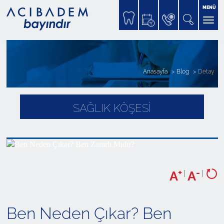
MENÜ
Anasayfa
Blog
Detay
SAĞLIK KÖŞESİ
+
-
A
|
A
|
Ben Neden Çıkar? Ben