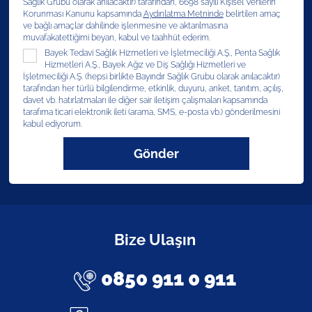
Sağlık Grubu olarak anılacaktır) tarafından, 6698 sayılı Kişisel Verilerin
Korunması Kanunu kapsamında
Aydınlatma Metninde
belirtilen amaç
ve bağlı amaçlar dahilinde işlenmesine ve aktarılmasına
muvafakatettiğimi beyan, kabul ve taahhüt ederim.
Bayek Tedavi Sağlık Hizmetleri ve İşletmeciliği A.Ş., Penta Sağlık
Hizmetleri A.Ş., Bayek Ağız ve Diş Sağlığı Hizmetleri ve
İşletmeciliği A.Ş. (hepsi birlikte Bayındır Sağlık Grubu olarak anılacaktır)
tarafından her türlü bilgilendirme, etkinlik, duyuru, anket, tanıtım, açılış,
davet vb. hatırlatmaları ile diğer sair iletişim çalışmaları kapsamında
tarafıma ticari elektronik ileti (arama, SMS, e-posta vb.) gönderilmesini
kabul ediyorum.
Gönder
Bize Ulaşın
0850 911 0 911