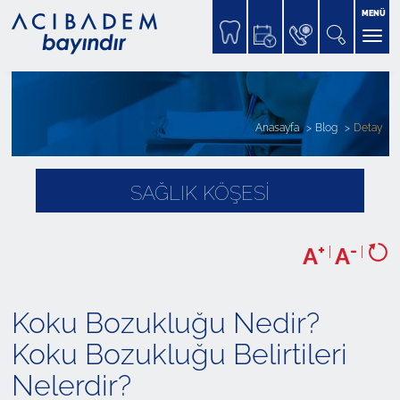
MENÜ
Anasayfa
Blog
Detay
SAĞLIK KÖŞESİ
+
-
A
|
A
|
Koku Bozukluğu Nedir?
Koku Bozukluğu Belirtileri
Nelerdir?