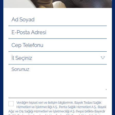
Verdiğim kişisel veri ve iletişim bilgilerimin, Bayek Tedavi Sağlık
Hizmetleri ve İşletmeciliği A.Ş., Penta Sağlık Hizmetleri A.Ş., Bayek
Ağız ve Diş Sağlığı Hizmetleri ve İşletmeciliği A.Ş. (hepsi birlikte Bayındır