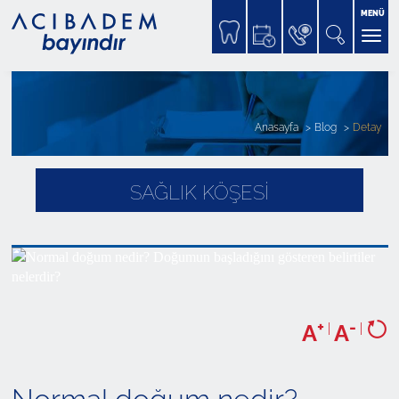
MENÜ
Anasayfa
Blog
Detay
SAĞLIK KÖŞESİ
+
-
A
|
A
|