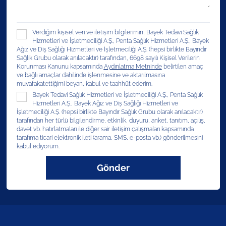
Verdiğim kişisel veri ve iletişim bilgilerimin, Bayek Tedavi Sağlık
Hizmetleri ve İşletmeciliği A.Ş., Penta Sağlık Hizmetleri A.Ş., Bayek
Ağız ve Diş Sağlığı Hizmetleri ve İşletmeciliği A.Ş. (hepsi birlikte Bayındır
Sağlık Grubu olarak anılacaktır) tarafından, 6698 sayılı Kişisel Verilerin
Korunması Kanunu kapsamında
Aydınlatma Metninde
belirtilen amaç
ve bağlı amaçlar dahilinde işlenmesine ve aktarılmasına
muvafakatettiğimi beyan, kabul ve taahhüt ederim.
Bayek Tedavi Sağlık Hizmetleri ve İşletmeciliği A.Ş., Penta Sağlık
Hizmetleri A.Ş., Bayek Ağız ve Diş Sağlığı Hizmetleri ve
İşletmeciliği A.Ş. (hepsi birlikte Bayındır Sağlık Grubu olarak anılacaktır)
tarafından her türlü bilgilendirme, etkinlik, duyuru, anket, tanıtım, açılış,
davet vb. hatırlatmaları ile diğer sair iletişim çalışmaları kapsamında
tarafıma ticari elektronik ileti (arama, SMS, e-posta vb.) gönderilmesini
kabul ediyorum.
Gönder