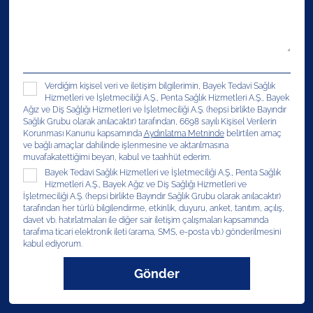
Verdiğim kişisel veri ve iletişim bilgilerimin, Bayek Tedavi Sağlık
Hizmetleri ve İşletmeciliği A.Ş., Penta Sağlık Hizmetleri A.Ş., Bayek
Ağız ve Diş Sağlığı Hizmetleri ve İşletmeciliği A.Ş. (hepsi birlikte Bayındır
Sağlık Grubu olarak anılacaktır) tarafından, 6698 sayılı Kişisel Verilerin
Korunması Kanunu kapsamında
Aydınlatma Metninde
belirtilen amaç
ve bağlı amaçlar dahilinde işlenmesine ve aktarılmasına
muvafakatettiğimi beyan, kabul ve taahhüt ederim.
Bayek Tedavi Sağlık Hizmetleri ve İşletmeciliği A.Ş., Penta Sağlık
Hizmetleri A.Ş., Bayek Ağız ve Diş Sağlığı Hizmetleri ve
İşletmeciliği A.Ş. (hepsi birlikte Bayındır Sağlık Grubu olarak anılacaktır)
tarafından her türlü bilgilendirme, etkinlik, duyuru, anket, tanıtım, açılış,
davet vb. hatırlatmaları ile diğer sair iletişim çalışmaları kapsamında
tarafıma ticari elektronik ileti (arama, SMS, e-posta vb.) gönderilmesini
kabul ediyorum.
Gönder