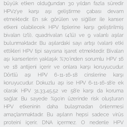
büyük etken olduğundan 30 yıldan fazla süredir
HPV2'ye karşı aşı geliştirme çabası devam
etmektedir. En sık görülen ve siğiller ile kanser
etkeni olabilecek HPV tiplerine karşı geliştirilmiş
bivalan (2'li), quadrivalan (4'lü) ve 9 valanlı aşılar
bulunmaktadır. Bu aşılardaki sayı artışı (valan) etki
ettikleri HPV tipi sayısına işaret etmektedir. Bivalan
aşı kanserlerin yaklaşık %70’inden sorumlu HPV 16
ve 18 antijeni içerir ve onlara karşı koruyucudur.
Dörtlü aşı HPV 6-11-16-18 cinslerine karşı
koruyucudur. Dokuzlu aşı ise HPV 6-11-16-18’e ek
olarak HPV 31,33,45,52 ve 58’e karşı da koruma
sağlar. Bu sayede %90’ın üzerinde risk oluşturan
HPV etkeninin daha bulaşmadan önlenmesi
amaçlanmaktadır. Bu aşıların hepsi sadece virüs
proteini içerir, DNA içermez. O nedenle HPV