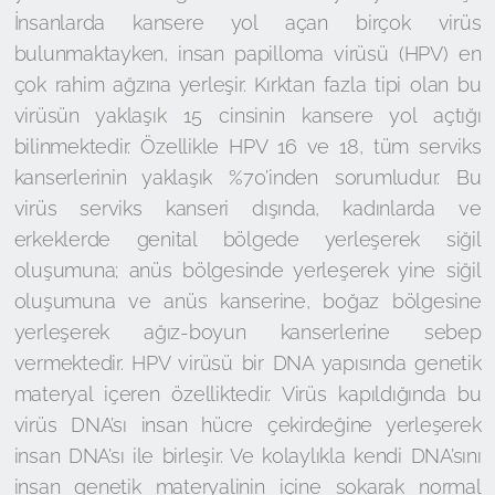
İnsanlarda kansere yol açan birçok virüs
bulunmaktayken, insan papilloma virüsü (HPV) en
çok rahim ağzına yerleşir. Kırktan fazla tipi olan bu
virüsün yaklaşık 15 cinsinin kansere yol açtığı
bilinmektedir. Özellikle HPV 16 ve 18, tüm serviks
kanserlerinin yaklaşık %70’inden sorumludur. Bu
virüs serviks kanseri dışında, kadınlarda ve
erkeklerde genital bölgede yerleşerek siğil
oluşumuna; anüs bölgesinde yerleşerek yine siğil
oluşumuna ve anüs kanserine, boğaz bölgesine
yerleşerek ağız-boyun kanserlerine sebep
vermektedir. HPV virüsü bir DNA yapısında genetik
materyal içeren özelliktedir. Virüs kapıldığında bu
virüs DNA’sı insan hücre çekirdeğine yerleşerek
insan DNA’sı ile birleşir. Ve kolaylıkla kendi DNA’sını
insan genetik materyalinin içine sokarak normal