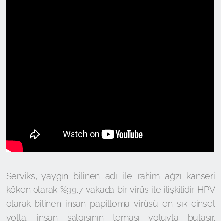
Serviks, yaygın bilinen adı ile rahim ağzı kanseri
köken olarak %99.7 vakada bir virüs ile ilişkilidir. HPV
olarak bilinen insan papilloma virüsü en sık cinsel
yolla, insan salgısının teması yoluyla bulaşır.