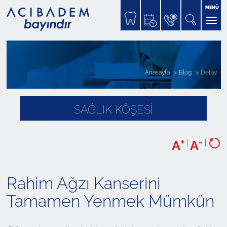
MENÜ
Anasayfa
Blog
Detay
SAĞLIK KÖŞESİ
+
-
A
|
A
|
Rahim Ağzı Kanserini
Tamamen Yenmek Mümkün