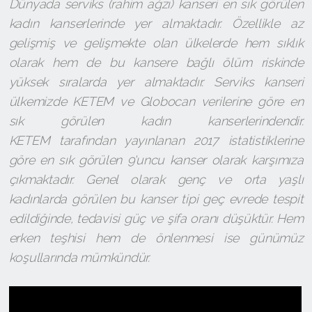
Dünyada serviks (rahim ağzı) kanseri en sık görülen
kadın kanserlerinde yer almaktadır. Özellikle az
gelişmiş ve gelişmekte olan ülkelerde hem sıklık
olarak hem de bu kansere bağlı ölüm riskinde
yüksek sıralarda yer almaktadır. Serviks kanseri
ülkemizde KETEM ve Globocan verilerine göre en
sık görülen kadın kanserlerindendir.
KETEM tarafından yayınlanan 2017 istatistiklerine
göre en sık görülen 9'uncu kanser olarak karşımıza
çıkmaktadır. Genel olarak genç ve orta yaşlı
kadınlarda görülen bu kanser tipi geç evrede tespit
edildiğinde, tedavisi güç ve şifa oranı düşüktür. Hem
erken teşhisi hem de önlenmesi ise günümüz
koşullarında mümkündür.