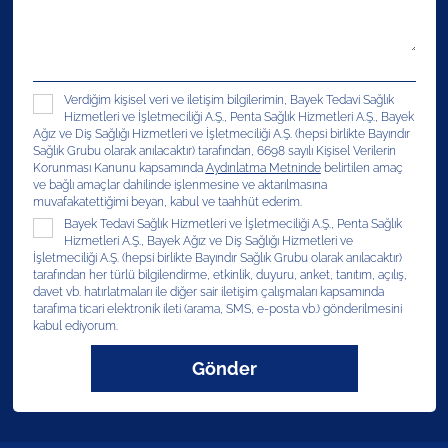
Verdiğim kişisel veri ve iletişim bilgilerimin, Bayek Tedavi Sağlık
Hizmetleri ve İşletmeciliği A.Ş., Penta Sağlık Hizmetleri A.Ş., Bayek
Ağız ve Diş Sağlığı Hizmetleri ve İşletmeciliği A.Ş. (hepsi birlikte Bayındır
Sağlık Grubu olarak anılacaktır) tarafından, 6698 sayılı Kişisel Verilerin
Korunması Kanunu kapsamında
Aydınlatma Metninde
belirtilen amaç
ve bağlı amaçlar dahilinde işlenmesine ve aktarılmasına
muvafakatettiğimi beyan, kabul ve taahhüt ederim.
Bayek Tedavi Sağlık Hizmetleri ve İşletmeciliği A.Ş., Penta Sağlık
Hizmetleri A.Ş., Bayek Ağız ve Diş Sağlığı Hizmetleri ve
İşletmeciliği A.Ş. (hepsi birlikte Bayındır Sağlık Grubu olarak anılacaktır)
tarafından her türlü bilgilendirme, etkinlik, duyuru, anket, tanıtım, açılış,
davet vb. hatırlatmaları ile diğer sair iletişim çalışmaları kapsamında
tarafıma ticari elektronik ileti (arama, SMS, e-posta vb.) gönderilmesini
kabul ediyorum.
Gönder