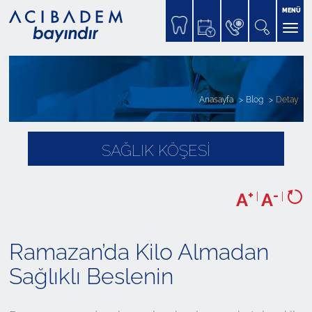
MENÜ
Anasayfa
Blog
Detay
SAĞLIK KÖŞESİ
+
-
A
|
A
|
Ramazan’da Kilo Almadan
Sağlıklı Beslenin