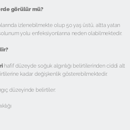
erde görülür mü?
arında izlenebilmekte olup 50 yaş üstü, altta yatan
t solunum yolu enfeksiyonlarına neden olabilmektedir.
dir?
ri
hafif düzeyde soğuk algınlığı belirtilerinden ciddi alt
tilerine kadar değişkenlik gösterebilmektedir.
gıç düzeyinde belirtiler:
ıklığı