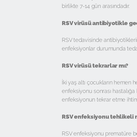
birlikte 7-14 gün arasındadır.
RSV virüsü antibiyotikle ge
RSV tedavisinde antibiyotikleri
enfeksiyonlar durumunda tedav
RSV virüsü tekrarlar mı?
İki yaş altı çocukların hemen h
enfeksiyonu sonrası hastalığa 
enfeksiyonun tekrar etme ihtima
RSV enfeksiyonu tehlikeli 
RSV enfeksiyonu prematüre bebe