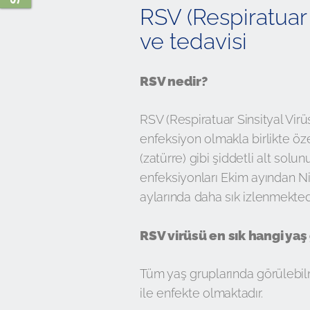
RSV (Respiratuar S
ve tedavisi
RSV nedir?
RSV (Respiratuar Sinsityal Virü
enfeksiyon olmakla birlikte öze
(zatürre) gibi şiddetli alt solu
enfeksiyonları Ekim ayından N
aylarında daha sık izlenmektedi
RSV virüsü en sık hangi ya
Tüm yaş gruplarında görülebil
ile enfekte olmaktadır.