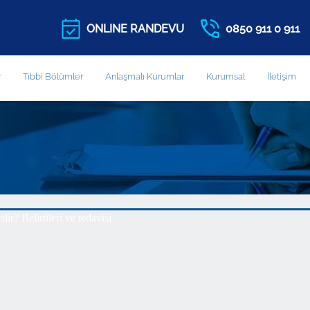
ONLINE RANDEVU
0850 911 0 911
r
Tıbbi Bölümler
Anlaşmalı Kurumlar
Kurumsal
İletişim