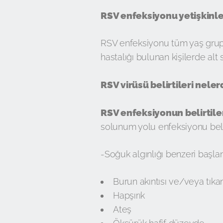
RSV enfeksiyonu yetişkinl
RSV enfeksiyonu tüm yaş grupl
hastalığı bulunan kişilerde al
RSV virüsü belirtileri neler
RSV enfeksiyonun belirtile
solunum yolu enfeksiyonu belir
-Soğuk algınlığı benzeri başlan
Burun akıntısı ve/veya tıkan
Hapşırık
Ateş