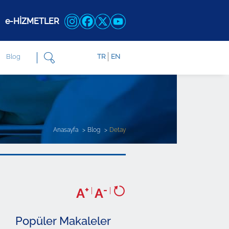
e-HİZMETLER
Blog
TR
EN
Anasayfa
Blog
Detay
+
-
A
|
A
|
Popüler Makaleler