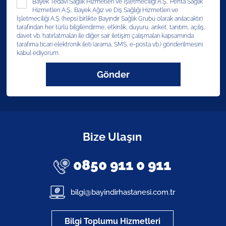
Bayek Tedavi Sağlık Hizmetleri ve İşletmeciliği A.Ş., Penta Sağlık
Hizmetleri A.Ş., Bayek Ağız ve Diş Sağlığı Hizmetleri ve
İşletmeciliği A.Ş. (hepsi birlikte Bayındır Sağlık Grubu olarak anılacaktır)
tarafından her türlü bilgilendirme, etkinlik, duyuru, anket, tanıtım, açılış,
davet vb. hatırlatmaları ile diğer sair iletişim çalışmaları kapsamında
tarafıma ticari elektronik ileti (arama, SMS, e-posta vb.) gönderilmesini
kabul ediyorum.
Gönder
Bize Ulaşın
0850 911 0 911
bilgi@bayindirhastanesi.com.tr
Bilgi Toplumu Hizmetleri