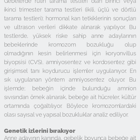
Gebelerde rutin tarama testleri olan birinci veya
ikinci trimester tarama testleri (ikili, üçlü ve dörtlü
tarama testleri); hormonal kan tetkiklerinin sonuçları
ve ultrason verileri dikkate alınarak yapılıyor. Bu
testlerde, yüksek riske sahip anne adaylarının
bebeklerinde kromozom bozukluğu olup
olmadığının kesin belirlenmesi için koryonvillus
biyopsisi (CVS), amniyosentez ve kordosentez gibi
girişimsel tanı koydurucu işlemler uygulanıyor. En
sık uygulanan yöntem amniyosentez oluyor. Bu
işlemde; bebeğin içinde bulunduğu amnion
sıvısından örnek alınarak, bebeğe ait hücreler, kültür
ortamında çoğaltılıyor. Böylece kromozomlardaki
olası sayısal ve yapısal bozukluklar analiz ediliyor.
Genetik izlerini bırakıyor
Anne adayının kanında, gebelik boyunca bebeğe ait