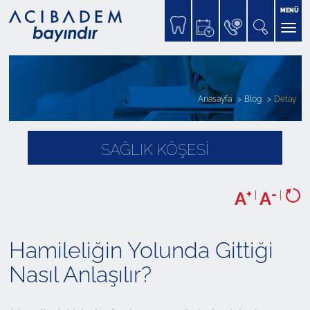
MENÜ
Anasayfa
Blog
Detay
SAĞLIK KÖŞESİ
+
-
A
|
A
|
Hamileliğin Yolunda Gittiği
Nasıl Anlaşılır?