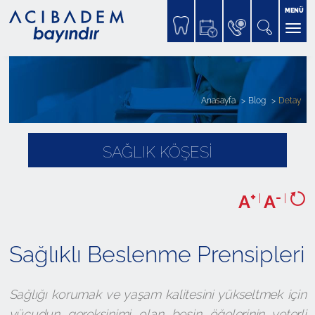
MENÜ
Anasayfa
Blog
Detay
SAĞLIK KÖŞESİ
+
-
A
|
A
|
Sağlıklı Beslenme Prensipleri
Sağlığı korumak ve yaşam kalitesini yükseltmek için
vücudun gereksinimi olan besin öğelerinin yeterli