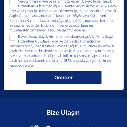
Verdiğim kişisel veri ve iletişim bilgilerimin, Bayek Tedavi Sağlık
Hizmetleri ve İşletmeciliği A.Ş., Penta Sağlık Hizmetleri A.Ş., Bayek
Ağız ve Diş Sağlığı Hizmetleri ve İşletmeciliği A.Ş. (hepsi birlikte Bayındır
Sağlık Grubu olarak anılacaktır) tarafından, 6698 sayılı Kişisel Verilerin
Korunması Kanunu kapsamında
Aydınlatma Metninde
belirtilen amaç
ve bağlı amaçlar dahilinde işlenmesine ve aktarılmasına
muvafakatettiğimi beyan, kabul ve taahhüt ederim.
Bayek Tedavi Sağlık Hizmetleri ve İşletmeciliği A.Ş., Penta Sağlık
Hizmetleri A.Ş., Bayek Ağız ve Diş Sağlığı Hizmetleri ve
İşletmeciliği A.Ş. (hepsi birlikte Bayındır Sağlık Grubu olarak anılacaktır)
tarafından her türlü bilgilendirme, etkinlik, duyuru, anket, tanıtım, açılış,
davet vb. hatırlatmaları ile diğer sair iletişim çalışmaları kapsamında
tarafıma ticari elektronik ileti (arama, SMS, e-posta vb.) gönderilmesini
kabul ediyorum.
Gönder
Bize Ulaşın