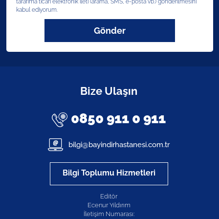
tarafıma ticari elektronik ileti (arama, SMS, e-posta vb.) gönderilmesini
kabul ediyorum.
Gönder
Bize Ulaşın
0850 911 0 911
bilgi@bayindirhastanesi.com.tr
Bilgi Toplumu Hizmetleri
Editör
Ecenur Yıldırım
İletişim Numarası: