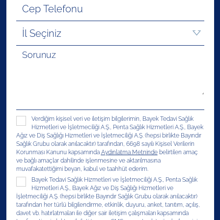
Verdiğim kişisel veri ve iletişim bilgilerimin, Bayek Tedavi Sağlık
Hizmetleri ve İşletmeciliği A.Ş., Penta Sağlık Hizmetleri A.Ş., Bayek
Ağız ve Diş Sağlığı Hizmetleri ve İşletmeciliği A.Ş. (hepsi birlikte Bayındır
Sağlık Grubu olarak anılacaktır) tarafından, 6698 sayılı Kişisel Verilerin
Korunması Kanunu kapsamında
Aydınlatma Metninde
belirtilen amaç
ve bağlı amaçlar dahilinde işlenmesine ve aktarılmasına
muvafakatettiğimi beyan, kabul ve taahhüt ederim.
Bayek Tedavi Sağlık Hizmetleri ve İşletmeciliği A.Ş., Penta Sağlık
Hizmetleri A.Ş., Bayek Ağız ve Diş Sağlığı Hizmetleri ve
İşletmeciliği A.Ş. (hepsi birlikte Bayındır Sağlık Grubu olarak anılacaktır)
tarafından her türlü bilgilendirme, etkinlik, duyuru, anket, tanıtım, açılış,
davet vb. hatırlatmaları ile diğer sair iletişim çalışmaları kapsamında