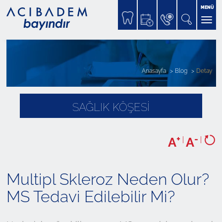
MENÜ
Anasayfa
Blog
Detay
SAĞLIK KÖŞESİ
+
-
A
|
A
|
Multipl Skleroz Neden Olur?
MS Tedavi Edilebilir Mi?