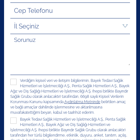
Verdiğim kişisel veri ve iletişim bilgilerimin, Bayek Tedavi Sağlık
Hizmetleri ve İşletmeciliği A.Ş., Penta Sağlık Hizmetleri A.Ş., Bayek
Ağız ve Diş Sağlığı Hizmetleri ve İşletmeciliği A.Ş. (hepsi birlikte Bayındır
Sağlık Grubu olarak anılacaktır) tarafından, 6698 sayılı Kişisel Verilerin
Korunması Kanunu kapsamında
Aydınlatma Metninde
belirtilen amaç
ve bağlı amaçlar dahilinde işlenmesine ve aktarılmasına
muvafakatettiğimi beyan, kabul ve taahhüt ederim.
Bayek Tedavi Sağlık Hizmetleri ve İşletmeciliği A.Ş., Penta Sağlık
Hizmetleri A.Ş., Bayek Ağız ve Diş Sağlığı Hizmetleri ve
İşletmeciliği A.Ş. (hepsi birlikte Bayındır Sağlık Grubu olarak anılacaktır)
tarafından her türlü bilgilendirme, etkinlik, duyuru, anket, tanıtım, açılış,