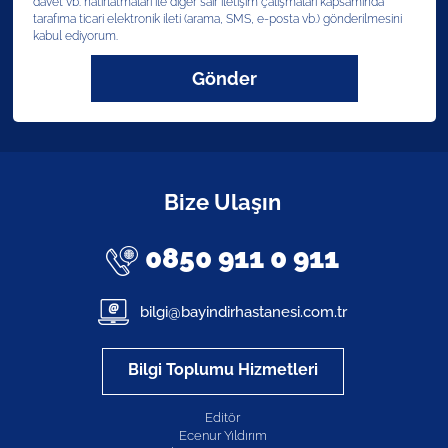
davet vb. hatırlatmaları ile diğer sair iletişim çalışmaları kapsamında
tarafıma ticari elektronik ileti (arama, SMS, e-posta vb.) gönderilmesini
kabul ediyorum.
Gönder
Bize Ulaşın
0850 911 0 911
bilgi@bayindirhastanesi.com.tr
Bilgi Toplumu Hizmetleri
Editör
Ecenur Yıldırım