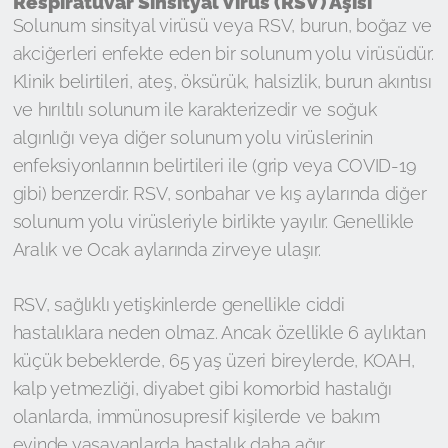
Respiratuvar Sinsityal Virus (RSV) Aşısı
Solunum sinsityal virüsü veya RSV, burun, boğaz ve
akciğerleri enfekte eden bir solunum yolu virüsüdür.
Klinik belirtileri, ateş, öksürük, halsizlik, burun akıntısı
ve hırıltılı solunum ile karakterizedir ve soğuk
algınlığı veya diğer solunum yolu virüslerinin
enfeksiyonlarının belirtileri ile (grip veya COVID-19
gibi) benzerdir. RSV, sonbahar ve kış aylarında diğer
solunum yolu virüsleriyle birlikte yayılır. Genellikle
Aralık ve Ocak aylarında zirveye ulaşır.
RSV, sağlıklı yetişkinlerde genellikle ciddi
hastalıklara neden olmaz. Ancak özellikle 6 aylıktan
küçük bebeklerde, 65 yaş üzeri bireylerde, KOAH,
kalp yetmezliği, diyabet gibi komorbid hastalığı
olanlarda, immünosupresif kişilerde ve bakım
evinde yaşayanlarda hastalık daha ağır