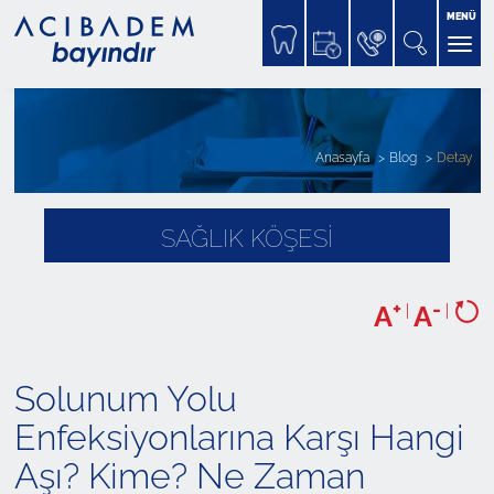
MENÜ
Anasayfa
Blog
Detay
SAĞLIK KÖŞESİ
+
-
A
|
A
|
Solunum Yolu
Enfeksiyonlarına Karşı Hangi
Aşı? Kime? Ne Zaman