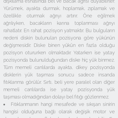
dışkılama esnasında bel ve bacak ağrısı duyabilirler.
Yürümek, ayakta durmak, hoplamak, zıplamak ve
özellikle oturmak ağrıyı artırır. Öne eğilmek
ağrılıyken, bacakların karına toplanması ağrıyı
rahatlatır. En rahat pozisyon yatmaktır. Bu bulguların
nedeni diskin bulunulan pozisyona göre yükünün
değişmesidir. Diske binen yükün en fazla olduğu
pozisyon otururken olmaktadır. Yatarken ise yatay
pozisyonda bulunulduğundan diske hiç yük binmez.
Tüm memeli canlılarda ayakta, dikey pozisyonda
disklerin yük taşıması sonucu sadece insanda
fıtıklanma görülür. Sırtı, beli yere paralel olan diğer
memeli canlılarda ise yatay pozisyonda yük
taşıması olmadığından dolayı bel fıtığı gözlenmez.
Fıtıklanmanın hangi mesafede ve sıkışan sinirin
hangisi olduğuna bağlı olarak değişik motor ve