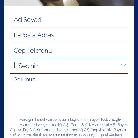
Verdiğim kişisel veri ve iletişim bilgilerimin, Bayek Tedavi Sağlık
Hizmetleri ve İşletmeciliği A.Ş., Penta Sağlık Hizmetleri A.Ş., Bayek
Ağız ve Diş Sağlığı Hizmetleri ve İşletmeciliği A.Ş. (hepsi birlikte Bayındır
Sağlık Grubu olarak anılacaktır) tarafından, 6698 sayılı Kişisel Verilerin