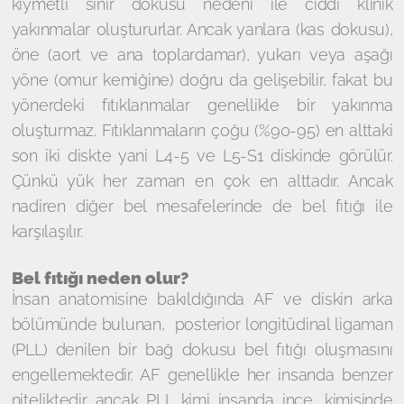
kıymetli sinir dokusu nedeni ile ciddi klinik
yakınmalar oluştururlar. Ancak yanlara (kas dokusu),
öne (aort ve ana toplardamar), yukarı veya aşağı
yöne (omur kemiğine) doğru da gelişebilir, fakat bu
yönerdeki fıtıklanmalar genellikle bir yakınma
oluşturmaz. Fıtıklanmaların çoğu (%90-95) en alttaki
son iki diskte yani L4-5 ve L5-S1 diskinde görülür.
Çünkü yük her zaman en çok en alttadır. Ancak
nadiren diğer bel mesafelerinde de bel fıtığı ile
karşılaşılır.
Bel fıtığı neden olur?
İnsan anatomisine bakıldığında AF ve diskin arka
bölümünde bulunan, posterior longitüdinal ligaman
(PLL) denilen bir bağ dokusu bel fıtığı oluşmasını
engellemektedir. AF genellikle her insanda benzer
niteliktedir ancak PLL kimi insanda ince, kimisinde