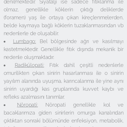
denilmektedir. Siyatalji ise sadece fıtıklanma ile
olmaz, genellikle köklerin çıktığı deliklerde
(foramen) yaş ile ortaya çıkan kireçlenmelerden,
belde kaymaya bağlı köklerin tuzaklanmasından vb
nedenlerle de oluşabilir.
Lumbago:
Bel bölgesinde ağrı ve kasılmayı
kastetmektedir. Genellikle fıtık dışında mekanik bir
nedenle oluşmaktadır.
Radikülopati:
Fıtık dahil çeşitli nedenlerle
omurilikten çıkan sinirin hasarlanması ile o sinirin
yayılım alanında uyuşma, karıncalanma ile yine aynı
sinirin uyardığı kas gruplarında kuvvet kaybı ve
refleks azalmasını tanımlar.
Nöropati:
Nöropati genellikle kol ve
bacaklarımıza giden sinirlerin omurga kanalından
çıktıktan sonraki bölümünde enfeksiyon, metabolik,