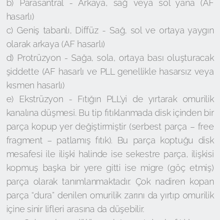
b) Parasantral - Arkaya, sağ veya sol yana (AF
hasarlı)
c) Geniş tabanlı, Diffüz - Sağ, sol ve ortaya yaygın
olarak arkaya (AF hasarlı)
d) Protrüzyon - Sağa, sola, ortaya bası oluşturacak
şiddette (AF hasarlı ve PLL genellikle hasarsız veya
kısmen hasarlı)
e) Ekstrüzyon - Fıtığın PLL’yi de yırtarak omurilik
kanalına düşmesi. Bu tip fıtıklanmada disk içinden bir
parça kopup yer değiştirmiştir (serbest parça – free
fragment – patlamış fıtık). Bu parça koptuğu disk
mesafesi ile ilişki halinde ise sekestre parça, ilişkisi
kopmuş başka bir yere gitti ise migre (göç etmiş)
parça olarak tanımlanmaktadır. Çok nadiren kopan
parça “dura” denilen omurilik zarını da yırtıp omurilik
içine sinir lifleri arasına da düşebilir.