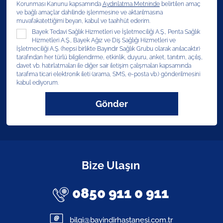
Korunması Kanunu kapsamında
Aydınlatma Metninde
belirtilen amaç
ve bağlı amaçlar dahilinde işlenmesine ve aktarılmasına
muvafakatettiğimi beyan, kabul ve taahhüt ederim.
Bayek Tedavi Sağlık Hizmetleri ve İşletmeciliği A.Ş., Penta Sağlık
Hizmetleri A.Ş., Bayek Ağız ve Diş Sağlığı Hizmetleri ve
İşletmeciliği A.Ş. (hepsi birlikte Bayındır Sağlık Grubu olarak anılacaktır)
tarafından her türlü bilgilendirme, etkinlik, duyuru, anket, tanıtım, açılış,
davet vb. hatırlatmaları ile diğer sair iletişim çalışmaları kapsamında
tarafıma ticari elektronik ileti (arama, SMS, e-posta vb.) gönderilmesini
kabul ediyorum.
Gönder
Bize Ulaşın
0850 911 0 911
bilgi@bayindirhastanesi.com.tr