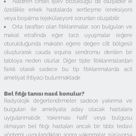
Nadiren cinsel işlev bozukluğu da oluşabilir ki
özellikle erkek hastalarda sertleşme (ereksiyon)
veya boşalma (ejekülasyon) sorunları oluşabilir.
Orta taraftan olan fıtıklanmalar, son bulguları ve
makat etrafında eğer tarzı uyuşmalar (eğere
oturulduğunda makatın eğere değen cilt bölgesi)
oluşturarak cauda equina sendromu denilen bir
tabloya neden olurlar. Diğer tipte fıtıklanmalardan
farklı olarak sadece bu tip fıtıklanmalarda acil
ameliyat ihtiyacı bulunmaktadır.
Bel fıtğı tanısı nasıl konulur?
Radyolojik değerlendirmeler sadece yakınma ve
bulguları ile ameliyata aday olacak hastalara
uygulanmalıdır. Yakınması hafif veya bulgusu
olmayan bel fıtığı hastaları ancak bir tıbbi tedavi
yöntemi uygulandıktan sonra yakınmalar sürüyorsa