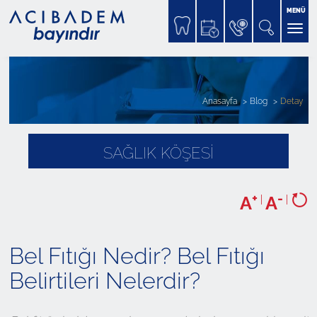
MENÜ
Anasayfa
Blog
Detay
SAĞLIK KÖŞESİ
+
-
A
|
A
|
Bel Fıtığı Nedir? Bel Fıtığı
Belirtileri Nelerdir?