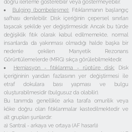
doğru ilerleme gösterebilir veya göstermeyebilir.
Bulging (bombeleşme):
Fıtıklanmanın başlangıç
safhası denilebilir. Disk içeriğinin çepersel sınırları
taşacak şekilde yer değiştirmesidir. Ancak bu türde
değişiklik fıtık olarak kabul edilmemekte, normal
insanlarda da yakınması olmadığı halde başka bir
nedenle çekilen Manyetik Rezonans
Görüntülemelerde (MRG) sıkça görülebilmektedir.
Herniasyon - fıtıklanma - rüptüre disk:
Disk
içeriğininin yarıdan fazlasının yer değiştirmesi ile
etraf dokulara bası yapması ve bulgu
oluşturabilmesidir (bulgusuz da olabilir).
Bu tanımda genellikle arka tarafa omurilik veya
köke doğru olan fıtıklanmalar kastedilmektedir ve
alt grupları şunlardır:
a) Santral - arkaya ve ortaya (AF hasarlı)