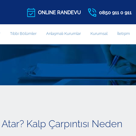
ONLINE RANDEVU
0850 911 0 911
r
Tıbbi Bölümler
Anlaşmalı Kurumlar
Kurumsal
İletişim
 Atar? Kalp Çarpıntısı Neden