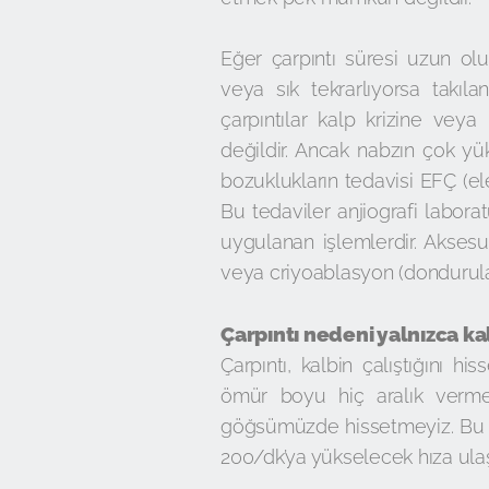
Eğer çarpıntı süresi uzun ol
veya sık tekrarlıyorsa takılan
çarpıntılar kalp krizine vey
değildir. Ancak nabzın çok yü
bozuklukların tedavisi EFÇ (el
Bu tedaviler anjiografi labora
uygulanan işlemlerdir. Aksesua
veya criyoablasyon (dondurular
Çarpıntı nedeni yalnızca ka
Çarpıntı, kalbin çalıştığını hi
ömür boyu hiç aralık vermede
göğsümüzde hissetmeyiz. Bu ç
200/dk’ya yükselecek hıza ulaşm