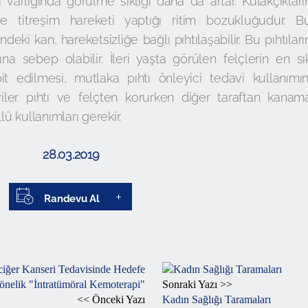
 varlığında görülme sıklığı daha da artar. Kulakçıkları
e titreşim hareketi yaptığı ritim bozukluğudur. B
deki kan, hareketsizliğe bağlı pıhtılaşabilir. Bu pıhtıları
na sebep olabilir. İleri yaşta görülen felçlerin en sı
it edilmesi, mutlaka pıhtı önleyici tedavi kullanımın
daviler pıhtı ve felçten korurken diğer taraftan kanam
ollü kullanımları gerekir.
28.03.2019
Randevu Al
Sonraki Yazı >>
<< Önceki Yazı
Kadın Sağlığı Taramaları