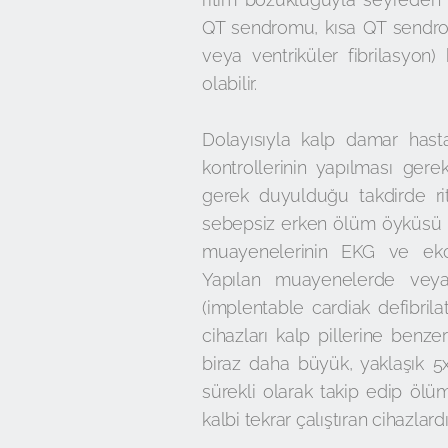
QT sendromu, kısa QT sendromu
veya ventriküler fibrilasyo
olabilir.
Dolayısıyla kalp damar hasta
kontrollerinin yapılması ger
gerek duyulduğu takdirde rit
sebepsiz erken ölüm öyküsü b
muayenelerinin EKG ve ekoka
Yapılan muayenelerde veya 
(implentable cardiak defibrila
cihazları kalp pillerine benze
biraz daha büyük, yaklaşık 5x
sürekli olarak takip edip öl
kalbi tekrar çalıştıran cihazlardır