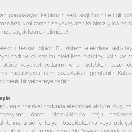
pompalayan kalbimizin sesi, sağlığımız ile ilgili ço
aman hızlı, kimi zaman ise yavaş atan kalbimizi yılda en a
ğımıza sağlık katmak elimizde!
lektrik tesisatı gibidir. Bu sistem, elektriksel aktivitey
riyal nod) ve oluşan bu elektriksel aktiviteyi kalp kasın
ratörün veya ileti yollarının kendi hastalıkları, bazen d
mik hastalıklarda ritim bozuklukları görülebilir. Kalpt
ok geniş bir yelpazeye dağılır.
eyin
oluşturan sinoatriyal nodunda elektriksel aktivite oluşum
erasyona, damar tıkanıklıklarına bağlı beslenm
ıklarına, tiroid fonksiyon bozukluklarına veya pek ço
rak azabilir. Bu durumda normalde 60-100 arasında ola