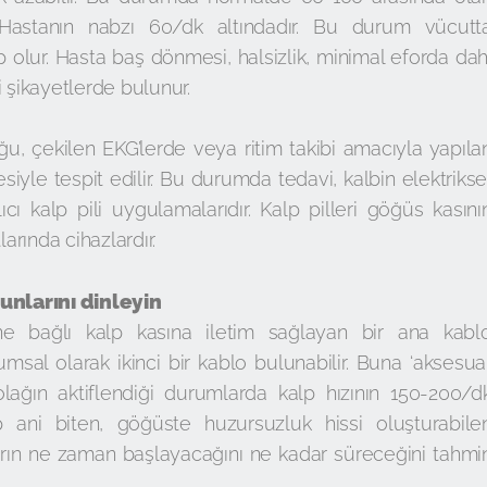
 Hastanın nabzı 60/dk altındadır. Bu durum vücutt
lur. Hasta baş dönmesi, halsizlik, minimal eforda dah
i şikayetlerde bulunur.
u, çekilen EKG’lerde veya ritim takibi amacıyla yapıla
esiyle tespit edilir. Bu durumda tedavi, kalbin elektrikse
lıcı kalp pili uygulamalarıdır. Kalp pilleri göğüs kasını
larında cihazlardır.
runlarını dinleyin
ne bağlı kalp kasına iletim sağlayan bir ana kabl
msal olarak ikinci bir kablo bulunabilir. Buna ‘aksesua
olağın aktiflendiği durumlarda kalp hızının 150-200/d
p ani biten, göğüste huzursuzluk hissi oluşturabile
ıların ne zaman başlayacağını ne kadar süreceğini tahmi