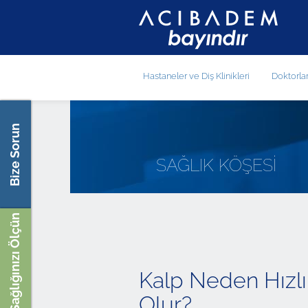
Hastaneler ve Diş Klinikleri
Doktorla
Bize Sorun
SAĞLIK KÖŞESİ
Sağlığınızı Ölçün
Kalp Neden Hızlı
Olur?