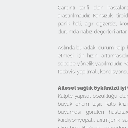
Çarpıntı tarifi olan hastala
araştırılmalıdır. Kansızlık, tiro
panik hali, ağır egzersiz, kr
durumda nabız değerleri artar, k
Aslında buradaki durum kalp 
etmesi için hızını arttırması
sebebe yönelik yapılmalıdır. Ya
tedavisi yapılmalı, kondisyons
Ailesel sağlık öykünüzü iyi 
Kalpte yapısal bozukluğu olan
büyük önem taşır. Kalp krizi
büyümesi görülen hastalar
kardiyomyopati, aritmijenik sa
ritim bozukluğuyla seyreden 