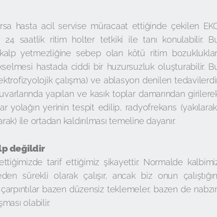
ursa hasta acil servise müracaat ettiğinde çekilen EK
 24 saatlik ritim holter tetkiki ile tanı konulabilir. B
a kalp yetmezliğine sebep olan kötü ritim bozukluklar
kselmesi hastada ciddi bir huzursuzluk oluşturabilir. B
ektrofizyolojik çalışma) ve ablasyon denilen tedavilerdir
tuvarlarında yapılan ve kasık toplar damarından girilere
r yolağın yerinin tespit edilip, radyofrekans (yakılarak
ak) ile ortadan kaldırılması temeline dayanır.
lp değildir
ssettiğimizde tarif ettiğimiz şikayettir. Normalde kalbimi
n sürekli olarak çalışır, ancak biz onun çalıştığın
arpıntılar bazen düzensiz teklemeler, bazen de nabzı
ası olabilir.