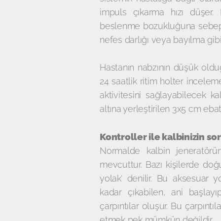
impuls çıkarma hızı düşer.
beslenme bozukluğuna sebep o
nefes darlığı veya bayılma gib
Hastanın nabzının düşük olduğ
24 saatlik ritim holter incelem
aktivitesini sağlayabilecek ka
altına yerleştirilen 3x5 cm ebat
Kontroller ile kalbinizin so
Normalde kalbin jeneratörü
mevcuttur. Bazı kişilerde doğu
yolak’ denilir. Bu aksesuar y
kadar çıkabilen, ani başlayı
çarpıntılar oluşur. Bu çarpınt
etmek pek mümkün değildir.