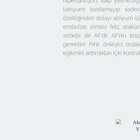
hipertansiyon, kalp yetmezliği
(atriyum) kasılamayıp sadec
özelliğinden dolayı atriyum için
embolize olması felç atakları
sebebi de AF’dir. AF’nin tesp
gerektirir. Pıhtı önleyici te
eğilimini arttırdıkları için kontr