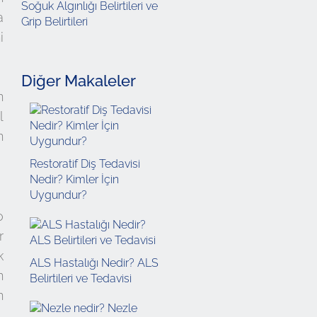
Soğuk Algınlığı Belirtileri ve
a
Grip Belirtileri
i
Diğer Makaleler
n
l
n
Restoratif Diş Tedavisi
Nedir? Kimler İçin
Uygundur?
o
r
k
ALS Hastalığı Nedir? ALS
n
Belirtileri ve Tedavisi
n