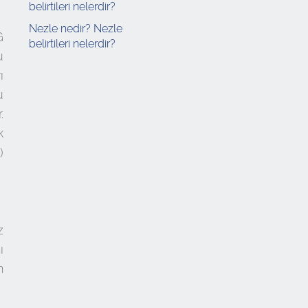
Nezle nedir? Nezle
G
belirtileri nelerdir?
u
ı
u
.
k
)
z
ı
n