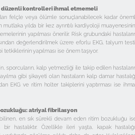
ı düzenli kontrolleri ihmal etmemeli
kları felçle veya ölümle sonuçlanabilecek kadar öneml
n mutlaka yılda bir kez ayrıntılı kardiyoloji muayenesinin
melerinin yapılması önerilir. Risk grubundaki hastaları
ısından değerlendirilmek üzere eforlu EKG, talyum testi
i tetkiklerinin yapılması ise önem taşıyor.
n, sporcuların, kalp yetmezliği ile takip edilen hastaları
ayılma gibi şikayeti olan hastaların kalp damar hastalığ
dan EKG ve ritim holter takiplerini yaptırması ise ihma
ozukluğu: atriyal fibrilasyon
k bilinen, en sık sürekli devam eden ritim bozukluğu is
ir hastalıktır. Özellikle ileri yaşta, kapak hastalığı