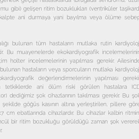
 gibi) gelişen ritim bozuklukları (ventriküler taşikard
n) kalpte ani durmaya yani bayılma veya ölüme sebe
lığı bulunan tüm hastaların mutlaka rutin kardiyoloj
ekir. Bu muayenelerde ekokardiyografik incelemelerini
im holter incelemelerinin yapılması gerekir. Ailesind
ulunan hastaların veya sporcuların mutlaka kardiyoloj
rdiyografik değerlendirmelerinin yapılması gerekir
tetkiklerde ani ölüm riski görülen hastalara IC
tor) dediğimiz şok cihazlarının takılması gerekir. Bu şo
r şekilde göğüs kasının altına yerleştirilen, pillere gör
7 cm ebatlarında cihazlardır. Bu cihazlar kalbin ritmin
ümcül bir ritim bozukluğu görüldüğü zaman şok verere
.