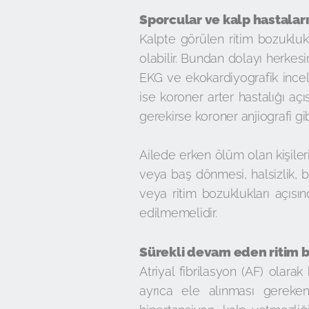
Sporcular ve kalp hastalar
Kalpte görülen ritim bozuklu
olabilir. Bundan dolayı herkesi
EKG ve ekokardiyografik incele
ise koroner arter hastalığı aç
gerekirse koroner anjiografi gib
Ailede erken ölüm olan kişileri
veya baş dönmesi, halsizlik, b
veya ritim bozuklukları açısın
edilmemelidir.
Sürekli devam eden ritim b
Atriyal fibrilasyon (AF) olara
ayrıca ele alınması gereken b