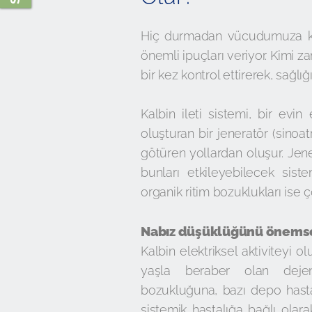
Hiç durmadan vücudumuza kan 
önemli ipuçları veriyor. Kimi z
bir kez kontrol ettirerek, sağlı
Kalbin ileti sistemi, bir evin e
oluşturan bir jeneratör (sinoat
götüren yollardan oluşur. Jene
bunları etkileyebilecek siste
organik ritim bozuklukları ise ç
Nabız düşüklüğünü önems
Kalbin elektriksel aktiviteyi 
yaşla beraber olan dejen
bozukluğuna, bazı depo hastal
sistemik hastalığa bağlı ola