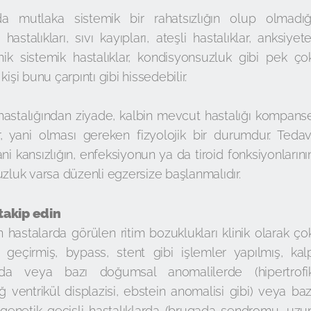
rda mutlaka sistemik bir rahatsızlığın olup olmadığ
id hastalıkları, sıvı kayıpları, ateşli hastalıklar, anksiyete
onik sistemik hastalıklar, kondisyonsuzluk gibi pek ço
işi bunu çarpıntı gibi hissedebilir.
hastalığından ziyade, kalbin mevcut hastalığı kompans
dır, yani olması gereken fizyolojik bir durumdur. Tedav
ni kansızlığın, enfeksiyonun ya da tiroid fonksiyonlarını
uzluk varsa düzenli egzersize başlanmalıdır.
takip edin
 hastalarda görülen ritim bozuklukları klinik olarak ço
 geçirmiş, bypass, stent gibi işlemler yapılmış, kal
da veya bazı doğumsal anomalilerde (hipertrofi
ğ ventrikül displazisi, ebstein anomalisi gibi) veya baz
genetik geçişli hastalıklarda (brugada sendromu, uzu