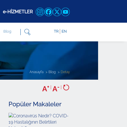
e-HİZMETLER
Blog
TR
EN
Anasayfa
Blog
Detay
+
-
A
|
A
|
Popüler Makaleler