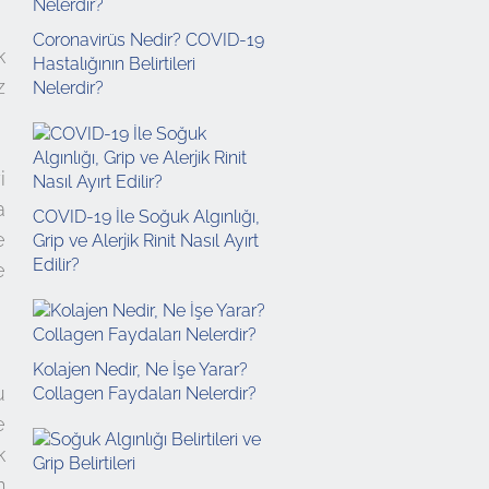
Coronavirüs Nedir? COVID-19
k
Hastalığının Belirtileri
z
Nelerdir?
i
a
COVID-19 İle Soğuk Algınlığı,
e
Grip ve Alerjik Rinit Nasıl Ayırt
Edilir?
e
Kolajen Nedir, Ne İşe Yarar?
u
Collagen Faydaları Nelerdir?
e
k
n