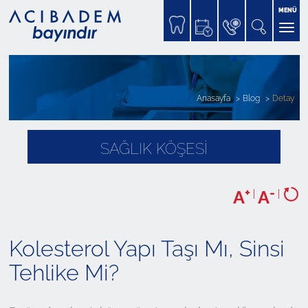
MENÜ
Anasayfa
Blog
Detay
SAĞLIK KÖŞESİ
+
-
A
|
A
|
Kolesterol Yapı Taşı Mı, Sinsi
Tehlike Mi?