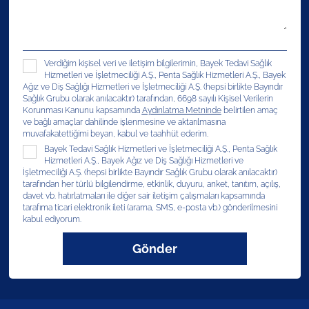
Verdiğim kişisel veri ve iletişim bilgilerimin, Bayek Tedavi Sağlık
Hizmetleri ve İşletmeciliği A.Ş., Penta Sağlık Hizmetleri A.Ş., Bayek
Ağız ve Diş Sağlığı Hizmetleri ve İşletmeciliği A.Ş. (hepsi birlikte Bayındır
Sağlık Grubu olarak anılacaktır) tarafından, 6698 sayılı Kişisel Verilerin
Korunması Kanunu kapsamında
Aydınlatma Metninde
belirtilen amaç
ve bağlı amaçlar dahilinde işlenmesine ve aktarılmasına
muvafakatettiğimi beyan, kabul ve taahhüt ederim.
Bayek Tedavi Sağlık Hizmetleri ve İşletmeciliği A.Ş., Penta Sağlık
Hizmetleri A.Ş., Bayek Ağız ve Diş Sağlığı Hizmetleri ve
İşletmeciliği A.Ş. (hepsi birlikte Bayındır Sağlık Grubu olarak anılacaktır)
tarafından her türlü bilgilendirme, etkinlik, duyuru, anket, tanıtım, açılış,
davet vb. hatırlatmaları ile diğer sair iletişim çalışmaları kapsamında
tarafıma ticari elektronik ileti (arama, SMS, e-posta vb.) gönderilmesini
kabul ediyorum.
Gönder