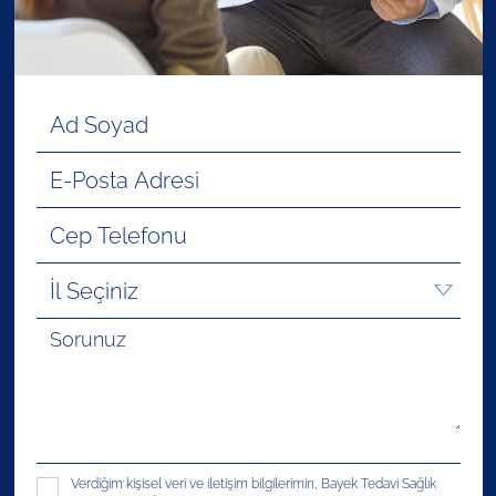
Verdiğim kişisel veri ve iletişim bilgilerimin, Bayek Tedavi Sağlık