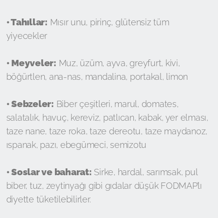
• Tahıllar:
Mısır unu, pirinç, glütensiz tüm
yiyecekler
• Meyveler:
Muz, üzüm, ayva, greyfurt, kivi,
böğürtlen, ana-nas, mandalina, portakal, limon
• Sebzeler:
Biber çeşitleri, marul, domates,
salatalık, havuç, kereviz, patlıcan, kabak, yer elması,
taze nane, taze roka, taze dereotu, taze maydanoz,
ıspanak, pazı, ebegümeci, semizotu
• Soslar ve baharat:
Sirke, hardal, sarımsak, pul
biber, tuz, zeytinyağı gibi gıdalar düşük FODMAP’lı
diyette tüketilebilirler.