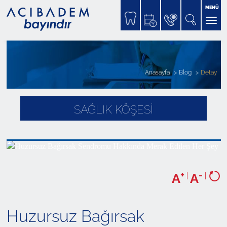
MENÜ
Anasayfa
Blog
Detay
SAĞLIK KÖŞESİ
+
-
A
|
A
|
Huzursuz Bağırsak