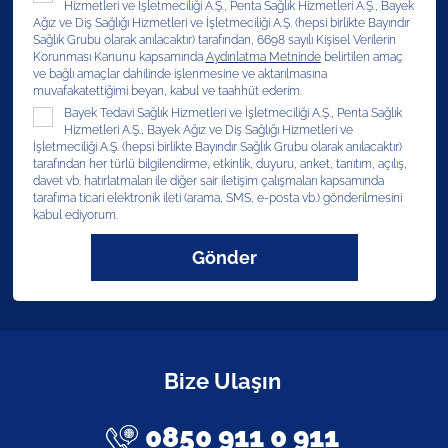
Hizmetleri ve İşletmeciliği A.Ş., Penta Sağlık Hizmetleri A.Ş., Bayek
Ağız ve Diş Sağlığı Hizmetleri ve İşletmeciliği A.Ş. (hepsi birlikte Bayındır
Sağlık Grubu olarak anılacaktır) tarafından, 6698 sayılı Kişisel Verilerin
Korunması Kanunu kapsamında
Aydınlatma Metninde
belirtilen amaç
ve bağlı amaçlar dahilinde işlenmesine ve aktarılmasına
muvafakatettiğimi beyan, kabul ve taahhüt ederim.
Bayek Tedavi Sağlık Hizmetleri ve İşletmeciliği A.Ş., Penta Sağlık
Hizmetleri A.Ş., Bayek Ağız ve Diş Sağlığı Hizmetleri ve
İşletmeciliği A.Ş. (hepsi birlikte Bayındır Sağlık Grubu olarak anılacaktır)
tarafından her türlü bilgilendirme, etkinlik, duyuru, anket, tanıtım, açılış,
davet vb. hatırlatmaları ile diğer sair iletişim çalışmaları kapsamında
tarafıma ticari elektronik ileti (arama, SMS, e-posta vb.) gönderilmesini
kabul ediyorum.
Gönder
Bize Ulaşın
0850 911 0 911