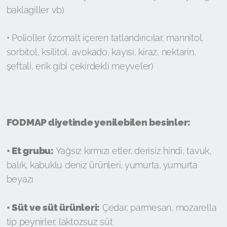
baklagiller vb)
• Polioller (izomalt içeren tatlandırıcılar, mannitol,
sorbitol, ksilitol, avokado, kayısı, kiraz, nektarin,
şeftali, erik gibi çekirdekli meyveler)
FODMAP diyetinde yenilebilen besinler:
• Et grubu:
Yağsız kırmızı etler, derisiz hindi, tavuk,
balık, kabuklu deniz ürünleri, yumurta, yumurta
beyazı
• Süt ve süt ürünleri:
Çedar, parmesan, mozarella
tip peynirler, laktozsuz süt